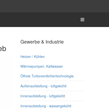
Gewerbe & Industrie
eb
Heizen / Kühlen
Wärmepumpen, Kaltwasser
Ölfreie Turboverdichtertechnologie
Außenaufstellung - luftgekühlt
Innenaufstellung - luftgekühlt
Innenaufstellung - wassergekühlt