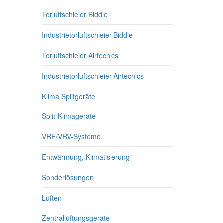
Torluftschleier Biddle
Industrietorluftschleier Biddle
Torluftschleier Airtecnics
Industrietorluftschleier Airtecnics
Klima Splitgeräte
Split-Klimageräte
VRF/VRV-Systeme
Entwärmung, Klimatisierung
Sonderlösungen
Lüften
Zentrallüftungsgeräte