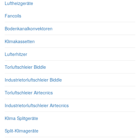
Luftheizgeräte
Fancoils
Bodenkanalkonvektoren
Klimakassetten
Lufterhitzer
Torluftschleier Biddle
Industrietorluftschleier Biddle
Torluftschleier Airtecnics
Industrietorluftschleier Airtecnics
Klima Splitgeräte
Split-Klimageräte