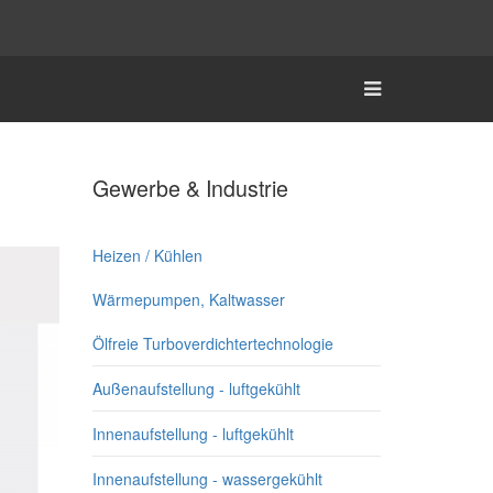
Gewerbe & Industrie
Heizen / Kühlen
Wärmepumpen, Kaltwasser
Ölfreie Turboverdichtertechnologie
Außenaufstellung - luftgekühlt
Innenaufstellung - luftgekühlt
Innenaufstellung - wassergekühlt