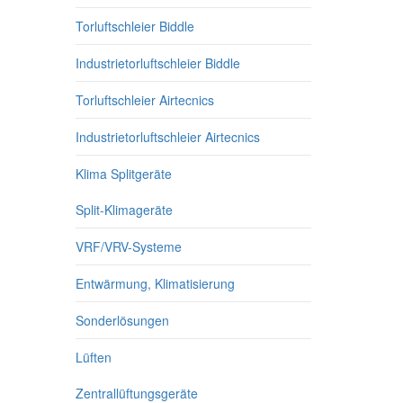
Torluftschleier Biddle
Industrietorluftschleier Biddle
Torluftschleier Airtecnics
Industrietorluftschleier Airtecnics
Klima Splitgeräte
Split-Klimageräte
VRF/VRV-Systeme
Entwärmung, Klimatisierung
Sonderlösungen
Lüften
Zentrallüftungsgeräte